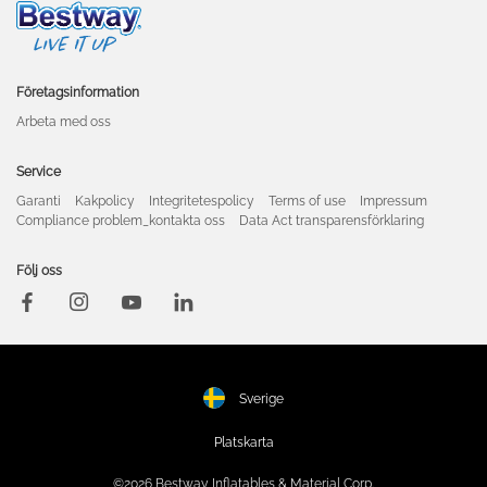
Företagsinformation
Arbeta med oss
Service
Garanti
Kakpolicy
Integritetespolicy
Terms of use
Impressum
Compliance problem_kontakta oss
Data Act transparensförklaring
Följ oss
Sverige
Platskarta
©2026 Bestway Inflatables & Material Corp.